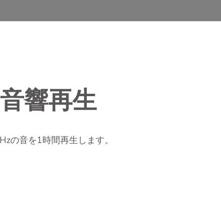
z 音響再生
2Hzの音を1時間再生します。