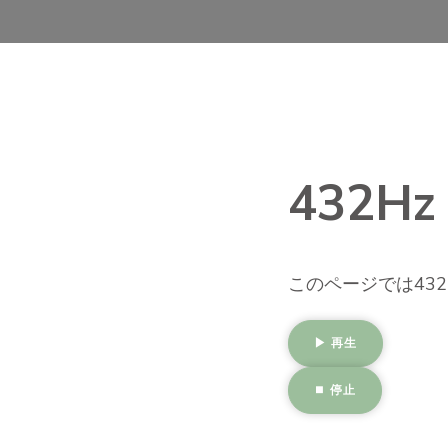
432H
このページでは43
▶ 再生
⏹ 停止