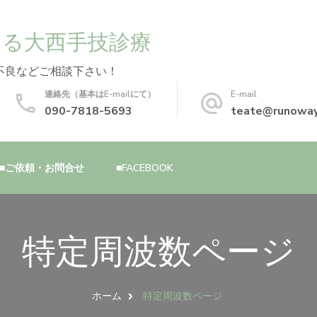
する大西手技診療
不良などご相談下さい！
連絡先（基本はE-mailにて）
E-mail
090-7818-5693
teate@runoway
■ご依頼・お問合せ
■FACEBOOK
特定周波数ページ
ホーム
特定周波数ページ