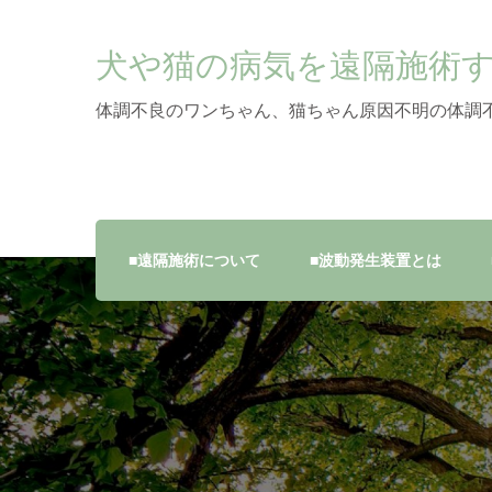
犬や猫の病気を遠隔施術
体調不良のワンちゃん、猫ちゃん原因不明の体調
■遠隔施術について
■波動発生装置とは