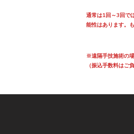
通常は1回～3回で
能性はあります。
※遠隔手技施術の
（振込手数料はご