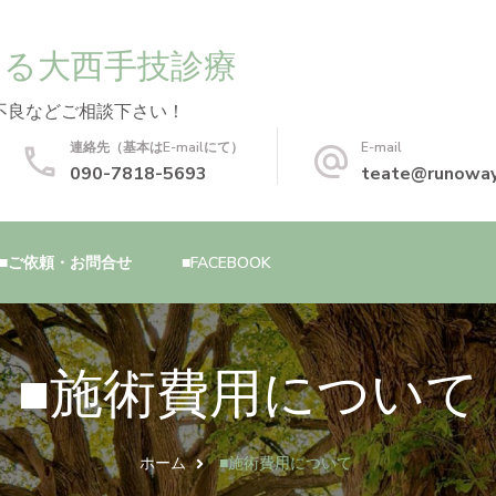
する大西手技診療
不良などご相談下さい！
連絡先（基本はE-mailにて）
E-mail
090-7818-5693
teate@runoway
■ご依頼・お問合せ
■FACEBOOK
■施術費用について
ホーム
■施術費用について