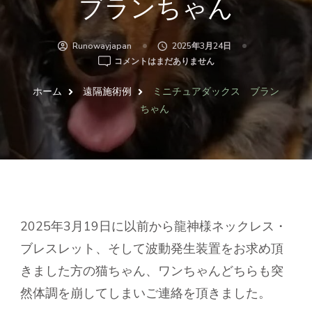
ブランちゃん
Runowayjapan
2025年3月24日
ミ
コメントはまだありません
ニ
チ
ホーム
遠隔施術例
ミニチュアダックス ブラン
ュ
ちゃん
ア
ダ
ッ
ク
ス
ブ
ラ
ン
2025年3月19日に以前から龍神様ネックレス・
ち
ブレスレット、そして波動発生装置をお求め頂
ゃ
ん
きました方の猫ちゃん、ワンちゃんどちらも突
へ
然体調を崩してしまいご連絡を頂きました。
の