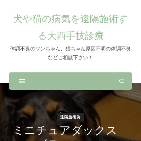
犬や猫の病気を遠隔施術す
る大西手技診療
体調不良のワンちゃん、猫ちゃん原因不明の体調不良
などご相談下さい！
遠隔施術例
ミニチュアダックス